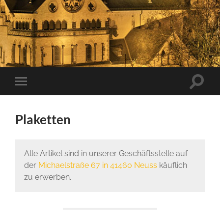
Suchfe
Mobile-
ein-/a
Menü
ein-/ausblenden
Plaketten
Alle Artikel sind in unserer Geschäftsstelle auf
der
Michaelstraße 67 in 41460 Neuss
käuflich
zu erwerben.