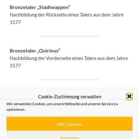
Bronzetaler „Stadtwappen“
Nachbildung der Rückseite eines Talers aus dem Jahre
1577
Bronzetaler „Quirinus“
Nachbildung der Vorderseite eines Talers aus dem Jahre
1577
Silbermedaille „Quirinus“
Cookie-Zustimmung verwalten
Wir verwenden Cookies, um unsere Webseite und unseren Service zu
optimieren.
Neusser Stadtwappen in Bronze
Alle Cookies
Eine Nachbildung des Stadtwappens in Bronze
Ablehnen