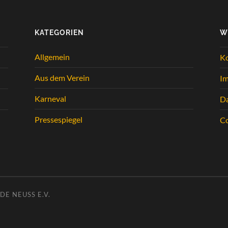
KATEGORIEN
W
Allgemein
K
Aus dem Verein
I
Karneval
Da
Pressespiegel
Co
E NEUSS E.V.