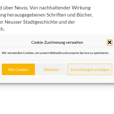
nd über Neuss. Von nachhaltender Wirkung
gung herausgegebenen Schriften und Bücher,
der Neusser Stadtgeschichte und der
h.
rliche Neuss
“ soll die baulichen
Cookie-Zustimmung verwalten
entdeckt gebliebene kleine Kostbarkeiten
Wir verwenden Cookies, um unsere Webseite und unseren Service zu optimieren.
 das
Schützenfest
, die
Neusser Küche
,
Alle Cookies
Ablehnen
Einstellungen anzeigen
att
.