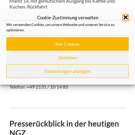
Markt 14, mit gemütlichem Ausgang bei Kaffee und
Kuchen. Rückfahrt
Ein Stadtplan Brilon ist beigefügt.
Cookie-Zustimmung verwalten
Wir bitten um verbindliche Zusage mit Nennung der
Personenanzahl bis spätestens zum 22. April 2022.
Wir verwenden Cookies, um unsere Webseite und unseren Service zu
Gäste sind herzlich willkommen.
optimieren.
Mit hanseatischen Grüßen
Ihr Präsident
Alle Cookies
Rainer Schäfer
Geschäftsstelle
Ablehnen
Ursula von Nollendorf
Hanse-Gesellschaft Neuss e.V.
Oberstraße 44 – 41460 Neuss
Einstellungen anzeigen
info@hanse-Neuss.de
www.Hanse-Neuss.de
Telefon: +49 2131 / 10 14 85
Presserückblick in der heutigen
NGZ