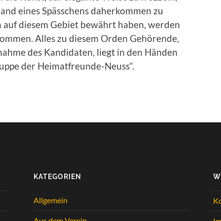
ewand eines Spässchens daherkommen zu
ch auf diesem Gebiet bewährt haben, werden
nommen. Alles zu diesem Orden Gehörende,
fnahme des Kandidaten, liegt in den Händen
uppe der Heimatfreunde-Neuss“.
KATEGORIEN
W
Allgemein
K
Aus dem Verein
I