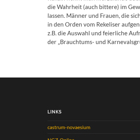
die Wahrheit (auch bittere) im G
lassen. Männer und Frauen, die si
in den Orden vom Rekeliser aufge
z.B. die Auswahl und feierliche Au
der „Brauchtums- und Karnevalsgr
LINKS
castrum-novaesium
NGZ-Online