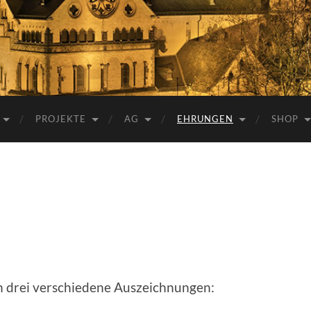
e.V.
PROJEKTE
AG
EHRUNGEN
SHOP
n drei verschiedene Auszeichnungen: