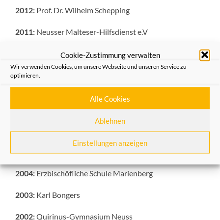
2012:
Prof. Dr. Wilhelm Schepping
2011:
Neusser Malteser-Hilfsdienst e.V
2010:
Prof. Dieter Patt
Cookie-Zustimmung verwalten
Wir verwenden Cookies, um unsere Webseite und unseren Service zu
2008:
Dr. Max Tauch
optimieren.
2007:
Franz Josef Schmitt
Alle Cookies
2006:
SkF-Sozialdienst katholischer Frauen e. V. in
Ablehnen
Neuss
Einstellungen anzeigen
2005:
RheinLand-Versicherungen
2004:
Erzbischöfliche Schule Marienberg
2003:
Karl Bongers
2002:
Quirinus-Gymnasium Neuss