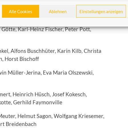
Alle Cookies
Ablehnen
Einstellungen anzeigen
l, Dr. Rudolf Hutmacher, Dr. Peter Lippers,
 Götte, Karl-Heinz Fischer, Peter Pott,
kel, Alfons Buschhüter, Karin Kilb, Christa
, Horst Bischoff
in Müller-Jerina, Eva Maria Olszewski,
ert, Heinrich Hüsch, Josef Kokesch,
otte, Gerhild Faymonville
 Meuter, Helmut Sagon, Wolfgang Kriesemer,
ert Breidenbach