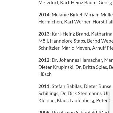
Metzdorf, Karl-Heinz Baum, Georg
2014:
Melanie Birkel, Miriam Müller
Hermichen, Karl Werner, Horst Fal
2013:
Karl-Heinz Brand, Katharina 
Möll, Hannelore Staps, Bernd Webe
Schnitzler, Mario Meyen, Arnulf Pfe
2012:
Dr. Johannes Hamacher, Manf
Dieter Krupinski, Dr. Britta Spies,
Hüsch
2011:
Stefan Babilas, Dieter Bunse
Schillings, Dr. Dirk Stenmanns, Ul
Kleinau, Klaus Laufenberg, Peter S
2009:
Ursula von Schönfeld, Martin