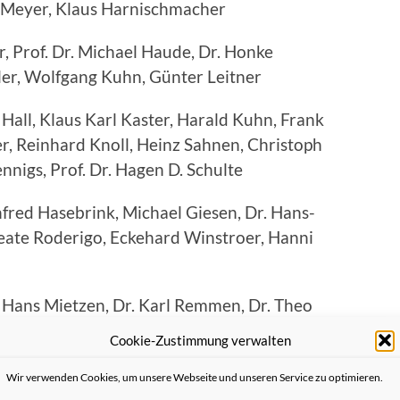
 Meyer, Klaus Harnischmacher
, Prof. Dr. Michael Haude, Dr. Honke
ler, Wolfgang Kuhn, Günter Leitner
Hall, Klaus Karl Kaster, Harald Kuhn, Frank
r, Reinhard Knoll, Heinz Sahnen, Christoph
nnigs, Prof. Dr. Hagen D. Schulte
red Hasebrink, Michael Giesen, Dr. Hans-
 Beate Roderigo, Eckehard Winstroer, Hanni
, Hans Mietzen, Dr. Karl Remmen, Dr. Theo
la Dahmen, Christine Döhlings, Christoph
Cookie-Zustimmung verwalten
chornstein, Dieter Steins, Heinz Welter
Wir verwenden Cookies, um unsere Webseite und unseren Service zu optimieren.
 Flecken, Harald Müller, Hans Gert