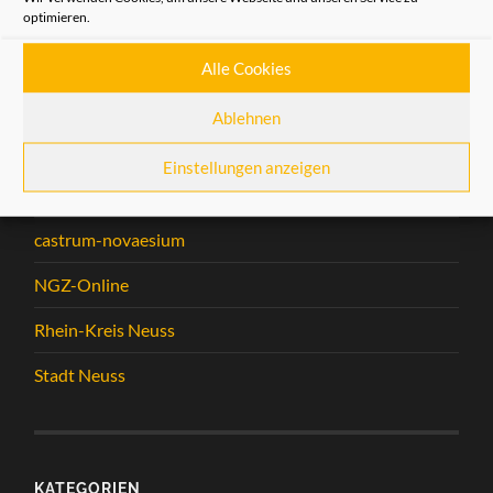
optimieren.
Schriftführer:
Frank Westphal
Alle Cookies
Beisitzer:
Maximilian Weiß
Ablehnen
Einstellungen anzeigen
LINKS
castrum-novaesium
NGZ-Online
Rhein-Kreis Neuss
Stadt Neuss
KATEGORIEN