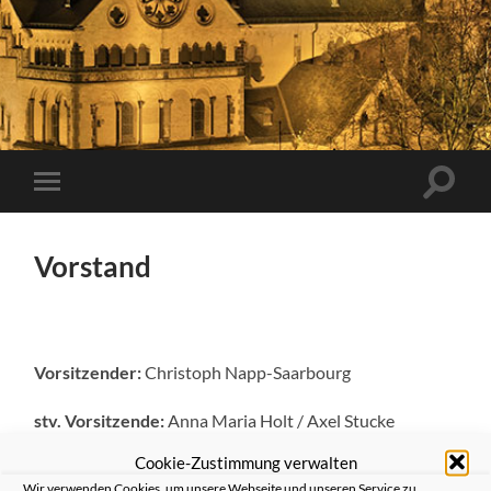
Suchfe
Mobile-
ein-/a
Menü
ein-/ausblenden
Vorstand
Vorsitzender:
Christoph Napp-Saarbourg
stv. Vorsitzende:
Anna Maria Holt / Axel Stucke
Cookie-Zustimmung verwalten
Schatzmeister:
Stephan Meiser
Wir verwenden Cookies, um unsere Webseite und unseren Service zu