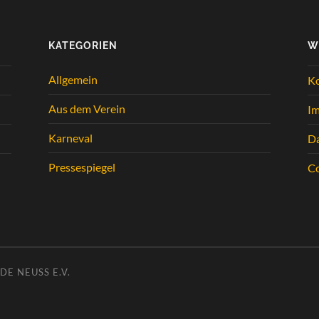
KATEGORIEN
W
Allgemein
K
Aus dem Verein
I
Karneval
Da
Pressespiegel
Co
E NEUSS E.V.