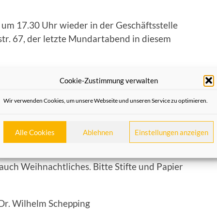
 um 17.30 Uhr wieder in der Geschäftsstelle
tr. 67, der letzte Mundartabend in diesem
e“, wenn nicht bei den Heimatfreunden?
Cookie-Zustimmung verwalten
Neusser Alphabet“ von Karl Kreiner bei der
Wir verwenden Cookies, um unsere Webseite und unseren Service zu optimieren.
rtwort helfen? Wir versuchen, Texte aus
Alle Cookies
Ablehnen
Einstellungen anzeigen
rt. Nicht vergessen, Lieblingsgedichte oder
. Auch Selbst-geschriebenes ist willkommen,
uch Weihnachtliches. Bitte Stifte und Papier
 Dr. Wilhelm Schepping