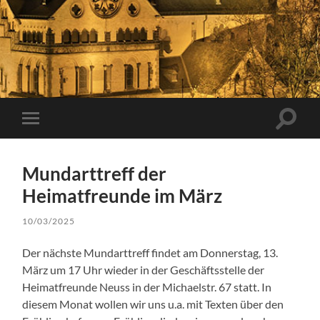
Suchfe
Mobile-
ein-/a
Menü
ein-/ausblenden
Mundarttreff der
Heimatfreunde im März
10/03/2025
Der nächste Mundarttreff findet am Donnerstag, 13.
März um 17 Uhr wieder in der Geschäftsstelle der
Heimatfreunde Neuss in der Michaelstr. 67 statt. In
diesem Monat wollen wir uns u.a. mit Texten über den