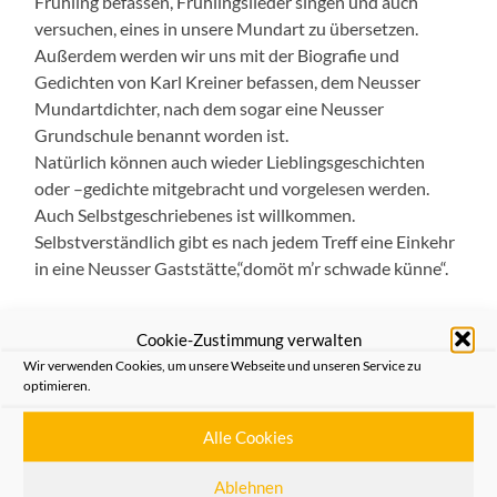
Frühling befassen, Frühlingslieder singen und auch
versuchen, eines in unsere Mundart zu übersetzen.
Außerdem werden wir uns mit der Biografie und
Gedichten von Karl Kreiner befassen, dem Neusser
Mundartdichter, nach dem sogar eine Neusser
Grundschule benannt worden ist.
Natürlich können auch wieder Lieblingsgeschichten
oder –gedichte mitgebracht und vorgelesen werden.
Auch Selbstgeschriebenes ist willkommen.
Selbstverständlich gibt es nach jedem Treff eine Einkehr
in eine Neusser Gaststätte,“domöt m’r schwade künne“.
Hier die Termine bis zum Jahresende:
Cookie-Zustimmung verwalten
13. 3., 15. 5., 12.6., 10.7., 14.8., 11. 9., 9. 10., 13. 11., 11. 12.
Wir verwenden Cookies, um unsere Webseite und unseren Service zu
optimieren.
Außerdem findet am 29. April 2025 um 19 Uhr „Nüsser
Tön em Romaneum“ statt. Wer bei dieser Veranstaltung
Alle Cookies
mit einem Mundartvortrag dabei sein möchte, kann sich
jetzt schon melden.
Ablehnen