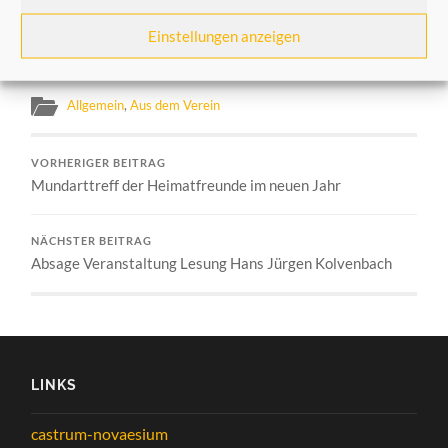
Telefon der Heimatfreunde 02131 1537661 / Helga
Einstellungen anzeigen
Peppekus 02131 464570
Allgemein
,
Aus dem Verein
VORHERIGER BEITRAG
Mundarttreff der Heimatfreunde im neuen Jahr
NÄCHSTER BEITRAG
Absage Veranstaltung Lesung Hans Jürgen Kolvenbach
LINKS
castrum-novaesium