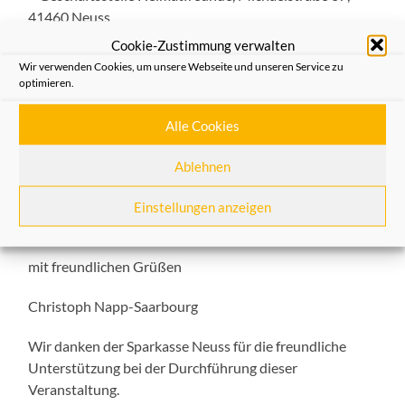
41460 Neuss
• Einhorn-Apotheke, Herrn Christoph Napp-Saarbourg,
Cookie-Zustimmung verwalten
Büchel 21, 41460 Neuss
Wir verwenden Cookies, um unsere Webseite und unseren Service zu
optimieren.
Der Kostenbeitrag beläuft sich auf 12,00 € und ist mit
der Anmeldung zu entrichten. Für Nichtmitglieder
Alle Cookies
beträgt der Beitrag 15,00 €. Die Eintrittskarten werden
ab der zweiten Novemberwoche verfügbar sein.
Ablehnen
Wir freuen uns schon jetzt auf einen schönen
Einstellungen anzeigen
gemeinsamen Abend und verbleiben für heute
mit freundlichen Grüßen
Christoph Napp-Saarbourg
Wir danken der Sparkasse Neuss für die freundliche
Unterstützung bei der Durchführung dieser
Veranstaltung.