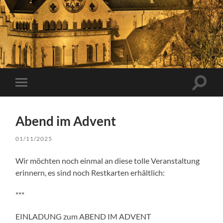
Suchfe
Mobile-
ein-/a
Menü
ein-/ausblenden
Abend im Advent
01/11/2025
Wir möchten noch einmal an diese tolle Veranstaltung
erinnern, es sind noch Restkarten erhältlich:
***
EINLADUNG zum ABEND IM ADVENT