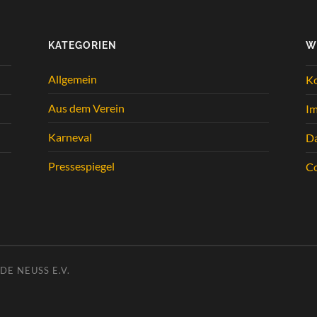
KATEGORIEN
W
Allgemein
K
Aus dem Verein
I
Karneval
Da
Pressespiegel
Co
E NEUSS E.V.