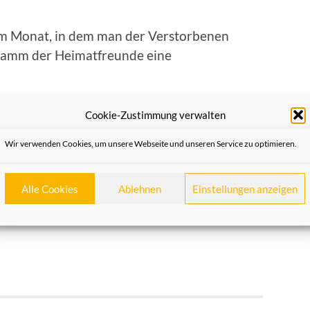
em Monat, in dem man der Verstorbenen
ramm der Heimatfreunde eine
tin Flecken, wie auch am
15.11.2025
.
Cookie-Zustimmung verwalten
n der Rheydter Straße 191, am Eingang des
Wir verwenden Cookies, um unsere Webseite und unseren Service zu optimieren.
Alle Cookies
Ablehnen
Einstellungen anzeigen
n Führung richten Sie bitte an die
 auf der Michaelstraße.