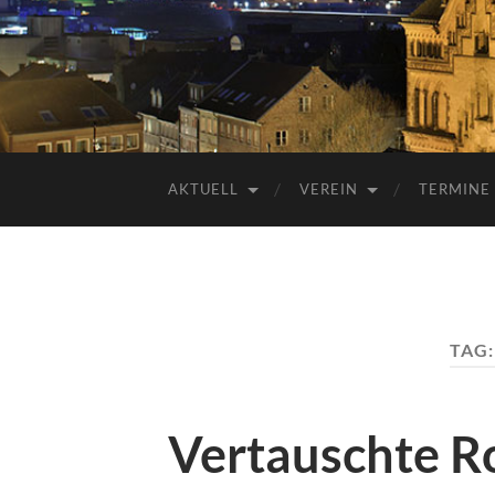
AKTUELL
VEREIN
TERMINE
TAG
Vertauschte R