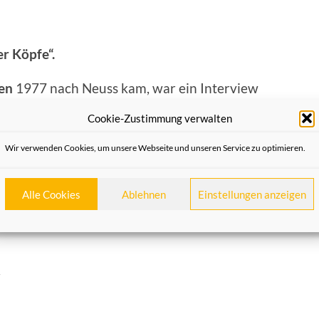
r Köpfe“.
en
1977 nach Neuss kam, war ein Interview
geordneten
Heinz-Günther Hüsch
einer seiner
Cookie-Zustimmung verwalten
er hat Baten unzählige Artikel über Hüsch
tausch. Für die Gesprächsreihe „Neusser
Wir verwenden Cookies, um unsere Webseite und unseren Service zu optimieren.
freunden produziert wird, stellt
Redaktionsleiter Baten die Fragen.
Alle Cookies
Ablehnen
Einstellungen anzeigen
.04.2015
) um
21.04. Uhr
bei Radio NE-WS