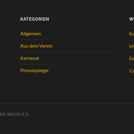
KATEGORIEN
W
Allgemein
K
Aus dem Verein
I
Karneval
Da
Pressespiegel
Co
E NEUSS E.V.