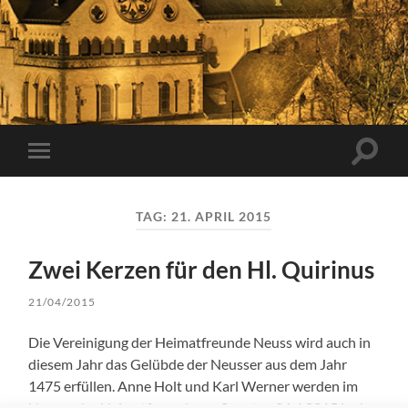
Suchfe
Mobile-
ein-/a
Menü
ein-/ausblenden
TAG:
21. APRIL 2015
Zwei Kerzen für den Hl. Quirinus
21/04/2015
Die Vereinigung der Heimatfreunde Neuss wird auch in
diesem Jahr das Gelübde der Neusser aus dem Jahr
1475 erfüllen. Anne Holt und Karl Werner werden im
Namen der Heimatfreunde am Sonntag 26.4.2015 in der