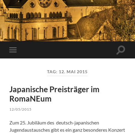
Suchfe
Mobile-
ein-/a
Menü
ein-/ausblenden
TAG:
12. MAI 2015
Japanische Preisträger im
RomaNEum
12/05/2015
Zum 25. Jubiläum des deutsch-japanischen
Jugendaustausches gibt es ein ganz besonderes Konzert