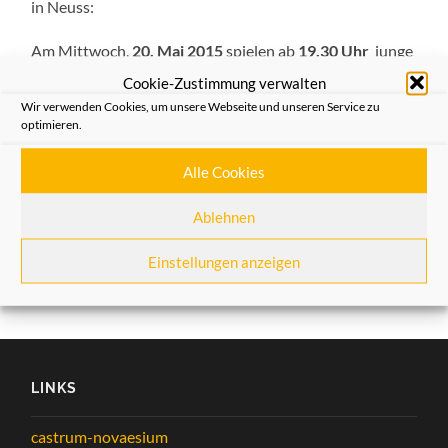
in Neuss:
Am Mittwoch,
20. Mai 2015
spielen ab
19.30 Uhr
junge
japanische Musikerinnen und Musiker, allesamt
Cookie-Zustimmung verwalten
Preisträger bei nationalen und internationalen
Wir verwenden Cookies, um unsere Webseite und unseren Service zu
Wettbewerben, im Pauline-Sels-Saal im
optimieren.
RomaNEum
, Brückstrasse 1. Es gibt ein hochkarätiges
Programm mit Werken der europäischen Klassik bis hin
Alle Cookies
zur japanischen Kunstmusik, repräsentiert durch die
Ablehnen
Koto, dem bekanntesten japanischen Saiteninstrument.
Einstellungen anzeigen
Weiterlesen
LINKS
castrum-novaesium