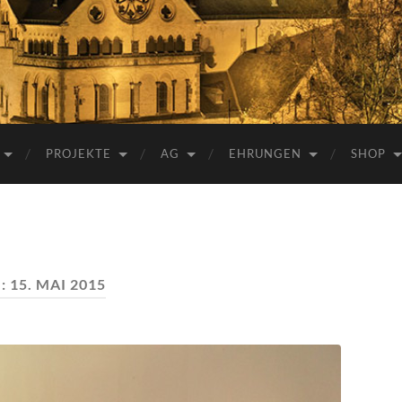
e.V.
PROJEKTE
AG
EHRUNGEN
SHOP
:
15. MAI 2015