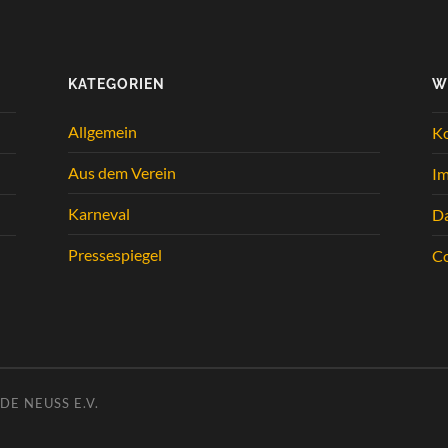
KATEGORIEN
W
Allgemein
K
Aus dem Verein
I
Karneval
Da
Pressespiegel
Co
E NEUSS E.V.