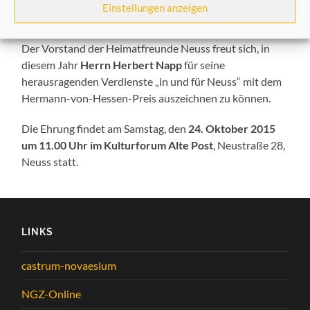
persönlichem Einsatz ausgeübte Tätigkeiten um Stadt
Einstellungen anzeigen
und Landschaft Neuss verdient gemacht haben.
Der Vorstand der Heimatfreunde Neuss freut sich, in
diesem Jahr
Herrn Herbert Napp
für seine
herausragenden Verdienste „in und für Neuss“ mit dem
Hermann-von-Hessen-Preis auszeichnen zu können.
Die Ehrung findet am Samstag, den
24. Oktober 2015
um 11.00 Uhr im Kulturforum Alte Post
, Neustraße 28,
Neuss statt.
LINKS
castrum-novaesium
NGZ-Online