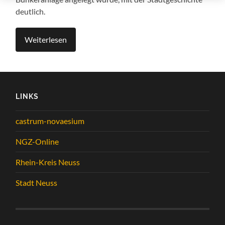
deutlich.
Weiterlesen
LINKS
castrum-novaesium
NGZ-Online
Rhein-Kreis Neuss
Stadt Neuss