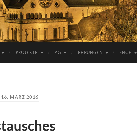
e.V.
PROJEKTE
AG
EHRUNGEN
SHOP
:
16. MÄRZ 2016
tausches