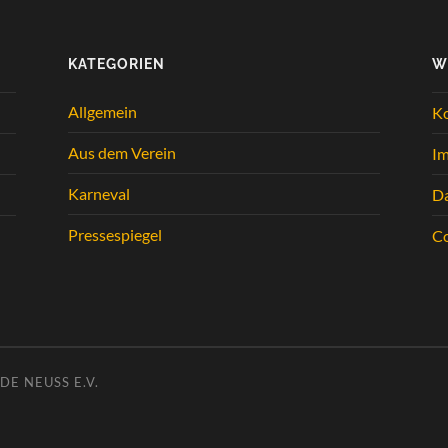
KATEGORIEN
W
Allgemein
K
Aus dem Verein
I
Karneval
Da
Pressespiegel
Co
E NEUSS E.V.