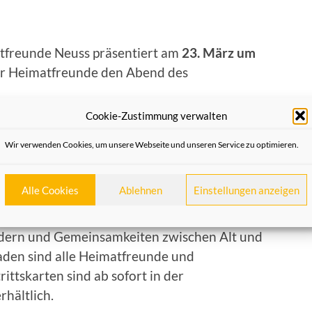
atfreunde Neuss präsentiert am
23. März um
der Heimatfreunde den Abend des
Cookie-Zustimmung verwalten
 heute und übermorgen
“ werden
Katharina
hel
und
Gereon Breuer
ihre persönlichen
Wir verwenden Cookies, um unsere Webseite und unseren Service zu optimieren.
in Neuss“ schildern.
Alle Cookies
Ablehnen
Einstellungen anzeigen
e sind alle zum geselligen Austausch bei
n eingeladen. Ziel der Veranstaltung ist es,
dern und Gemeinsamkeiten zwischen Alt und
laden sind alle Heimatfreunde und
rittskarten sind ab sofort in der
rhältlich.