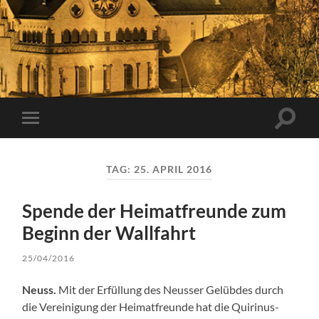
Suchfe
Mobile-
ein-/a
Menü
ein-/ausblenden
TAG:
25. APRIL 2016
Spende der Heimatfreunde zum
Beginn der Wallfahrt
25/04/2016
Neuss.
Mit der Erfüllung des Neusser Gelübdes durch
die Vereinigung der Heimatfreunde hat die Quirinus-