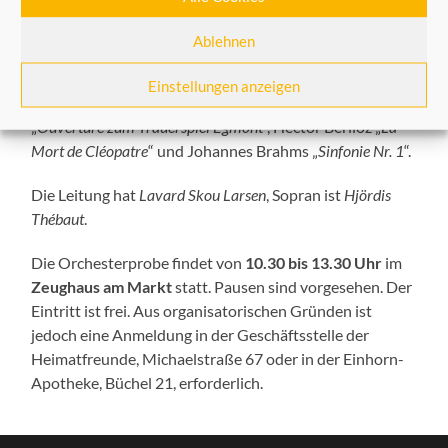
Die Probe umfasst in diesem Jahr das Thema „
Mord und
Ablehnen
Trauer
“.
Einstellungen anzeigen
Im Mittelpunkt stehen Werke von Ludwig v. Beethoven
„
Ouvertüre zum Trauerspiel Egmont
“, Hector Berlioz „
La
Mort de Cléopatre
“ und Johannes Brahms „
Sinfonie Nr. 1
“.
Die Leitung hat
Lavard Skou Larsen
, Sopran ist
Hjördis
Thébaut
.
Die Orchesterprobe findet von
10.30 bis 13.30 Uhr
im
Zeughaus am Markt
statt. Pausen sind vorgesehen. Der
Eintritt ist frei. Aus organisatorischen Gründen ist
jedoch eine Anmeldung in der Geschäftsstelle der
Heimatfreunde, Michaelstraße 67 oder in der Einhorn-
Apotheke, Büchel 21, erforderlich.