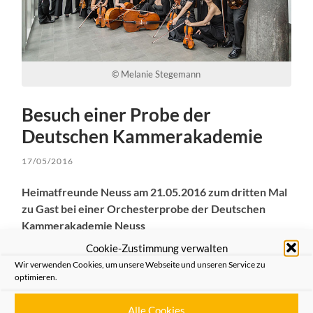
© Melanie Stegemann
Besuch einer Probe der
Deutschen Kammerakademie
17/05/2016
Heimatfreunde Neuss am 21.05.2016 zum dritten Mal
zu Gast bei einer Orchesterprobe der Deutschen
Kammerakademie Neuss
Cookie-Zustimmung verwalten
Die Heimatfreunde Neuss und interessierte Gäste
Wir verwenden Cookies, um unsere Webseite und unseren Service zu
haben am
21.05.2016
die Möglichkeit, an einer
optimieren.
Orchesterprobe der Deutschen Kammerakademie
Neuss teilnehmen zu können.
Alle Cookies