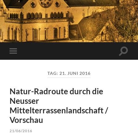
Suchfe
Mobile-
ein-/a
Menü
ein-/ausblenden
TAG:
21. JUNI 2016
Natur-Radroute durch die
Neusser
Mittelterrassenlandschaft /
Vorschau
21/06/2016