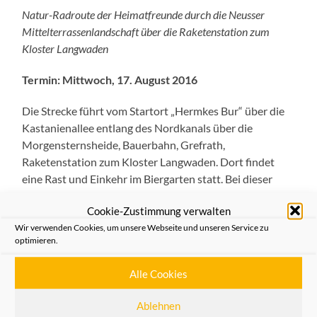
Natur-Radroute der Heimatfreunde durch die Neusser
Mittelterrassenlandschaft über die Raketenstation zum
Kloster Langwaden
Termin: Mittwoch, 17. August 2016
Die Strecke führt vom Startort „Hermkes Bur“ über die
Kastanienallee entlang des Nordkanals über die
Morgensternsheide, Bauerbahn, Grefrath,
Raketenstation zum Kloster Langwaden. Dort findet
eine Rast und Einkehr im Biergarten statt. Bei dieser
Gelegenheit erhalten wir von Pater Gregor bei einem
Cookie-Zustimmung verwalten
Rundgang alles Wissenswerte über das Kloster und
Wir verwenden Cookies, um unsere Webseite und unseren Service zu
dessen Alltagsgeschehen. Bevor wir nach dem Imbiss
optimieren.
zur Weiterfahrt aufbrechen, sehen wir uns noch im
Kräutergarten des Klosters um und erfahren viel Neues
Alle Cookies
über deren Heilkräfte der Pflanzen.
Ablehnen
Die Weiterfahrt führt uns über Helpenstein zum Schloss