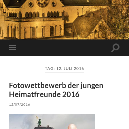
Suchfe
Mobile-
ein-/a
Menü
ein-/ausblenden
TAG:
12. JULI 2016
Fotowettbewerb der jungen
Heimatfreunde 2016
12/07/2016