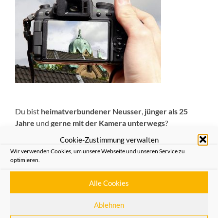
Du bist
heimatverbundener Neusser
,
jünger als 25
Jahre
und
gerne mit der Kamera unterwegs
?
Cookie-Zustimmung verwalten
Dann bist Du der perfekte Teilnehmer für unseren
Wir verwenden Cookies, um unsere Webseite und unseren Service zu
Neusser Fotowettbewerb.
optimieren.
Schicke uns ein Foto eines Neusser Blickwinkels bis zum
Alle Cookies
04.09.2016
per E-Mail an
Ablehnen
fotowettbewerb@heimatfreunde-neuss.de