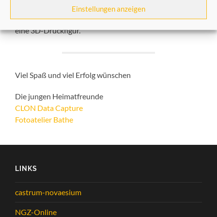
Einstellungen anzeigen
Gewinnen kannst Du zum Beispiel einen Gutschein für
eine 3D-Druckfigur.
Viel Spaß und viel Erfolg wünschen
Die jungen Heimatfreunde
CLON Data Capture
Fotoatelier Bathe
LINKS
castrum-novaesium
NGZ-Online