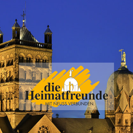
Vereinigung
der
Heimatfreunde
Neuss
e.V.