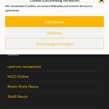
Cookie-Zustimmung verwalten
Studiogespräche mit Heinz Günther Hüsch. Radio News
Wir verwenden Cookies, um unsere Webseite und unseren Service zu
strahlt die Sendung am
17.10.2016 ab 20.03 Uhr über
optimieren.
Welle 89,4
aus.
Alle Cookies
Weiterlesen
Ablehnen
Einstellungen anzeigen
LINKS
castrum-novaesium
NGZ-Online
Rhein-Kreis Neuss
Stadt Neuss