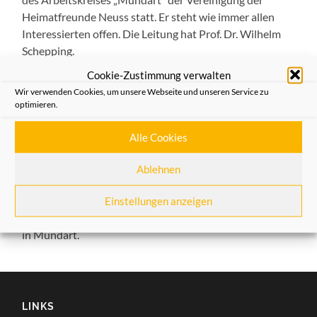
Heimatfreunde Neuss statt. Er steht wie immer allen
Interessierten offen. Die Leitung hat Prof. Dr. Wilhelm
Schepping.
Cookie-Zustimmung verwalten
Unter dem derzeitigen Rahmenthema „Neusser Leben
Wir verwenden Cookies, um unsere Webseite und unseren Service zu
einst und jetzt: Kindheitserinnerungen“ widmet sich der
optimieren.
Abend dem Themenfeld „Erinnerungen an
Kinderkrankheiten“. Wie gewohnt, gibt es außerdem zu
Alle Cookies
Beginn einen Austausch von typischen Neusser Worten
und Redewendungen, verbunden mit gemeinsamen
Ablehnen
kleinen Sprachübungen in eher spielerischer Form. –
Schließlich haben die Teilnehmer wieder Gelegenheit zu
Einstellungen anzeigen
thematisch offenen Erzähl- ,Vorlese- oder Liedbeiträgen
in Mundart.
LINKS