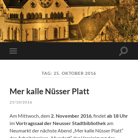
Suchfe
Mobile-
ein-/a
Menü
ein-/ausblenden
TAG:
25. OKTOBER 2016
Mer kalle Nüsser Platt
25/10/2016
Am Mittwoch, dem
2. November 2016
, findet
ab 18 Uhr
im
Vortragssaal der Neusser Stadtbibliothek
am
Neumarkt der nächste Abend „Mer kalle Nüsser Platt“
des Arbeitskreises „Mundart“ der Vereinigung der