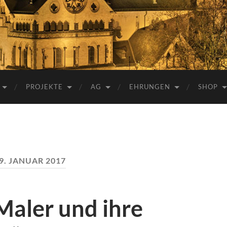
e.V.
PROJEKTE
AG
EHRUNGEN
SHOP
9. JANUAR 2017
Maler und ihre