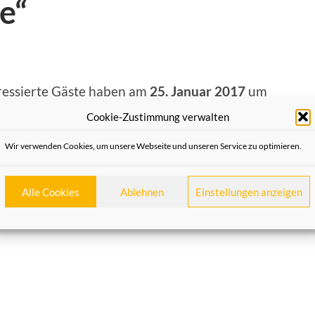
e“
ressierte Gäste haben am
25. Januar 2017
um
er Heimatfreunde
die Gelegenheit, einen
Cookie-Zustimmung verwalten
point-Präsentation erleben zu können.
Wir verwenden Cookies, um unsere Webseite und unseren Service zu optimieren.
 Ernst Klepper
sein, ein Kenner der
enen Kultur unserer Heimatstadt.
Alle Cookies
Ablehnen
Einstellungen anzeigen