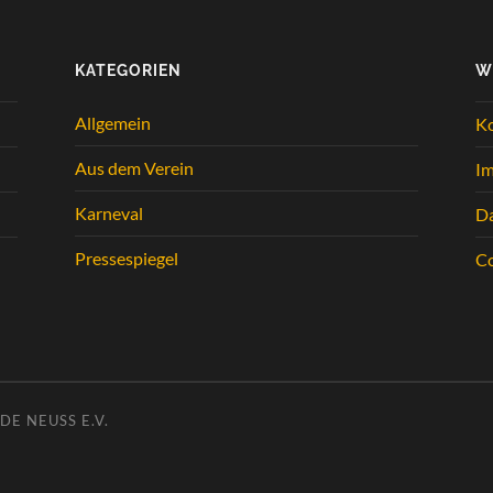
KATEGORIEN
W
Allgemein
K
Aus dem Verein
I
Karneval
Da
Pressespiegel
Co
E NEUSS E.V.