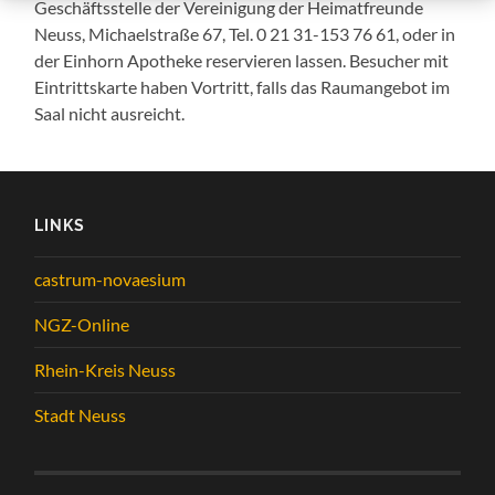
Geschäftsstelle der Vereinigung der Heimatfreunde
Neuss, Michaelstraße 67, Tel. 0 21 31-153 76 61, oder in
der Einhorn Apotheke reservieren lassen. Besucher mit
Eintrittskarte haben Vortritt, falls das Raumangebot im
Saal nicht ausreicht.
LINKS
castrum-novaesium
NGZ-Online
Rhein-Kreis Neuss
Stadt Neuss