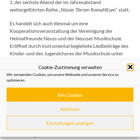
1, der sechste Abend der im Jahresabstand
weitergeführten Reihe „
Nüsser Tön em RomaNEum
“ statt.
Es handelt sich auch diesmal um eine
Kooperationsveranstaltung der Vereinigung der
Heimatfreunde Neuss und der Neusser Musikschule.
Eröffnet durch instrumental begleitete Liedbeiträge des
Kinder-und des Jugendchores der Musikschule unter
seiner Leiterin
Iskra Ognyanova
, lesen und singen
Cookie-Zustimmung verwalten
Heimatfreunde aus Stadt und Rheinkreis Neuss – teils
Wir verwenden Cookies, um unsere Webseite und unseren Service zu
auch als AutorInnen oder Autoren – heitere und
optimieren.
besinnliche Kurztexte, Gedichte und – u.a. zusammen
mit dem Heimatfreunde-Chor „
Nüsser Tönches
“ unter
Alle Cookies
Peter Veiser – Lieder in Mundart zum Thema des
Abends, das diesmal lautet „
Kingerziet – Kingerleve
“
Ablehnen
(Kinderzeit- Kinderleben).
Einstellungen anzeigen
Der Eintritt zur Veranstaltung ist frei. Interessenten
sollten sich jedoch kostenfreie Eintrittskarten bei der