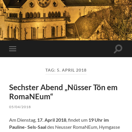
Suchfe
Mobile-
ein-/a
Menü
ein-/ausblenden
TAG:
5. APRIL 2018
Sechster Abend „Nüsser Tön em
RomaNEum“
05/04/2018
Am Dienstag,
17. April 2018
, findet um
19 Uhr im
Pauline- Sels-Saal
des Neusser RomaNEum, Hymgasse