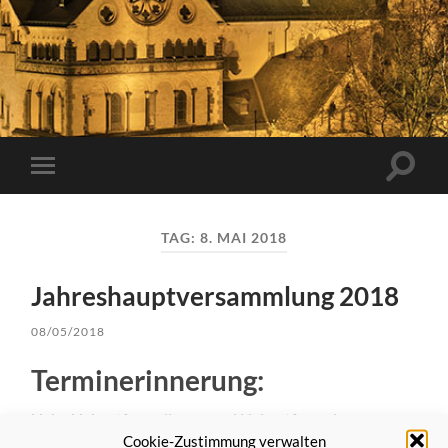
Suchfe
Mobile-
ein-/a
Menü
ein-/ausblenden
TAG:
8. MAI 2018
Jahreshauptversammlung 2018
08/05/2018
Terminerinnerung:
Liebe Heimatfreundinnen und Heimatfreunde,
Cookie-Zustimmung verwalten