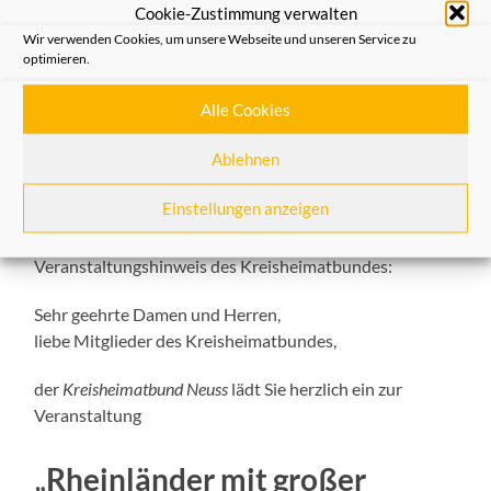
Cookie-Zustimmung verwalten
Wir verwenden Cookies, um unsere Webseite und unseren Service zu
optimieren.
Rheinländer mit großer Wirkung
Alle Cookies
– ein Ehrenabend für Dr. Max
Ablehnen
Tauch
Einstellungen anzeigen
10/06/2018
Veranstaltungshinweis des Kreisheimatbundes:
Sehr geehrte Damen und Herren,
liebe Mitglieder des Kreisheimatbundes,
der
Kreisheimatbund Neuss
lädt Sie herzlich ein zur
Veranstaltung
„Rheinländer mit großer