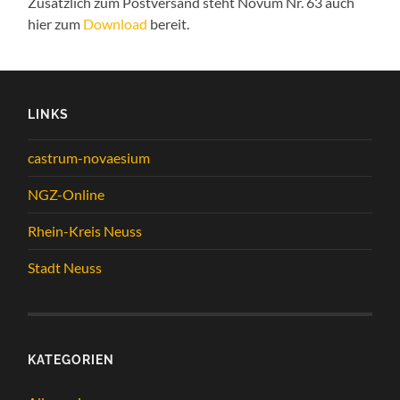
Zusätzlich zum Postversand steht Novum Nr. 63 auch
hier zum
Download
bereit.
LINKS
castrum-novaesium
NGZ-Online
Rhein-Kreis Neuss
Stadt Neuss
KATEGORIEN