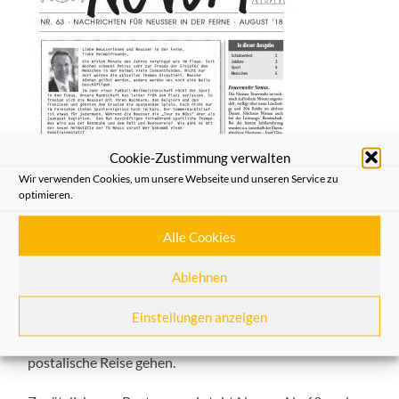
Cookie-Zustimmung verwalten
Wir verwenden Cookies, um unsere Webseite und unseren Service zu
optimieren.
Die Schützenfestausgabe von NOVUM ist fertig.
Alle Cookies
Pünktlich zum Schützenfest hat das Heimatfreunde-
Team um Carmen Kuhnert wieder viele Information aus
Ablehnen
Neuss und für Neusser/innen in der neuen August-
Einstellungen anzeigen
Ausgabe zusammengestellt. Die neue
Ausgabe Nr. 63
ist
versandfertig und wird in den nächsten Tagen auf die
postalische Reise gehen.