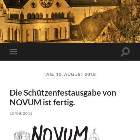
Suchfe
Mobile-
ein-/a
Menü
ein-/ausblenden
TAG:
10. AUGUST 2018
Die Schützenfestausgabe von
NOVUM ist fertig.
10/08/2018