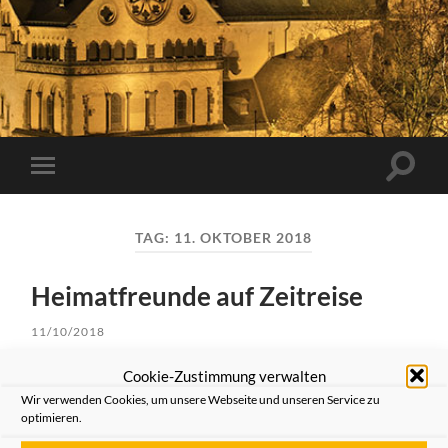
Suchfe
Mobile-
ein-/a
Menü
ein-/ausblenden
TAG:
11. OKTOBER 2018
Heimatfreunde auf Zeitreise
11/10/2018
Cookie-Zustimmung verwalten
Neuss. Beim „Historischen Abend“ im Romaneum ging
es um Wein, die Hanse und Mühlen. Zum ganzen Artikel
Wir verwenden Cookies, um unsere Webseite und unseren Service zu
optimieren.
auf
rp-online.de
…