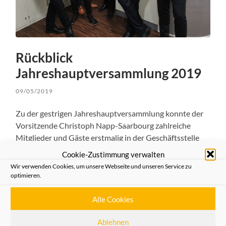
Rückblick
Jahreshauptversammlung 2019
09/05/2019
Zu der gestrigen Jahreshauptversammlung konnte der
Vorsitzende Christoph Napp-Saarbourg zahlreiche
Mitglieder und Gäste erstmalig in der Geschäftsstelle
der Heimatfreunde zur Jahreshauptversammlung 2019
Cookie-Zustimmung verwalten
willkommen heißen. Nach der Begrüßung durch den
Wir verwenden Cookies, um unsere Webseite und unseren Service zu
Vorsitzenden erfolgten die detaillierten Berichte des
optimieren.
Vorstandes und des Schatzmeisters. Die Entlastungen
des Schatzmeisters und des Vorstandes erfolgten
Alle Cookies
umgehend.
Ablehnen