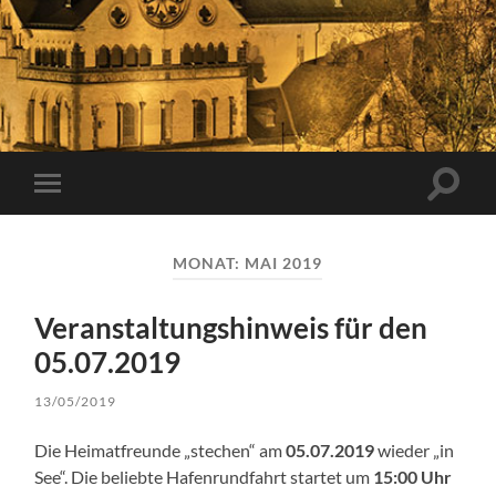
Suchfe
Mobile-
ein-/a
Menü
ein-/ausblenden
MONAT:
MAI 2019
Veranstaltungshinweis für den
05.07.2019
13/05/2019
Die Heimatfreunde „stechen“ am
05.07.2019
wieder „in
See“. Die beliebte Hafenrundfahrt startet um
15:00 Uhr