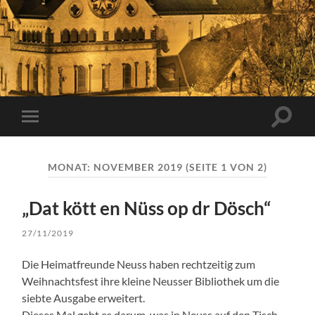
Suchfe
Mobile-
ein-/a
Menü
ein-/ausblenden
MONAT:
NOVEMBER 2019
(SEITE 1 VON 2)
„Dat kött en Nüss op dr Dösch“
27/11/2019
Die Heimatfreunde Neuss haben rechtzeitig zum
Weihnachtsfest ihre kleine Neusser Bibliothek um die
siebte Ausgabe erweitert.
Dieses Mal geht es darum, was in Neuss auf den Tisch