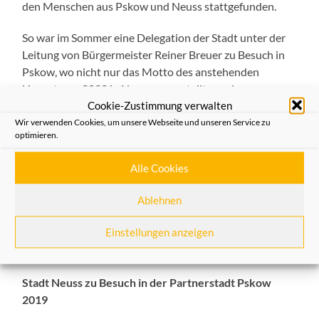
den Menschen aus Pskow und Neuss stattgefunden.
So war im Sommer eine Delegation der Stadt unter der
Leitung von Bürgermeister Reiner Breuer zu Besuch in
Pskow, wo nicht nur das Motto des anstehenden
Hansetages 2022 in Neuss vorgestellt wurde.
Cookie-Zustimmung verwalten
Wir verwenden Cookies, um unsere Webseite und unseren Service zu
optimieren.
Aus diesem Grund freuen wir uns an diesen Abend über
Alle Cookies
einen sehr spannenden Impuls – Vortrag über die
Aktivitäten zwischen Pskow der Stadt Neuss durch
Ablehnen
Herrn Wolfgang Spangenberger.
Einstellungen anzeigen
(1.Vorsitzender zur Förderung der Städtepartnerschaft
Neuss – Pskow e.V.)
Stadt Neuss zu Besuch in der Partnerstadt Pskow
2019