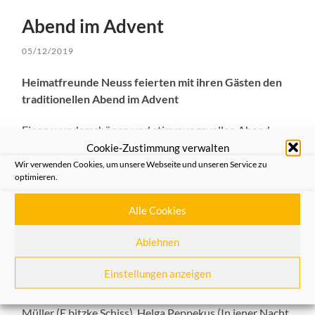
Abend im Advent
05/12/2019
Heimatfreunde Neuss feierten mit ihren Gästen den
traditionellen Abend im Advent
Einen wunderschönen und stimmungsvollen Abend
erlebten Heimatfreunde und zahlreiche Gäste im
Cookie-Zustimmung verwalten
vollbesetzten Forum der Sparkasse Neuss. Festlich
Wir verwenden Cookies, um unsere Webseite und unseren Service zu
optimieren.
geschmückte Tische mit Tannenzweigen, Äpfeln, Nüssen
und Kerzen ließen das Gefühl vorweihnachtlicher
Alle Cookies
Freude aufkommen. Die Gestaltung des
abwechslungsreichen Programms ließ keine Wünsche
Ablehnen
offen:
Einstellungen anzeigen
Dechant Hans-Günther Korr (Adventsgedanken zum
Thema Ökumene), Peter Pott (Mitternacht), Wilhelm
Müller (E bitzke Schiss), Helga Peppekus (In jener Nacht,