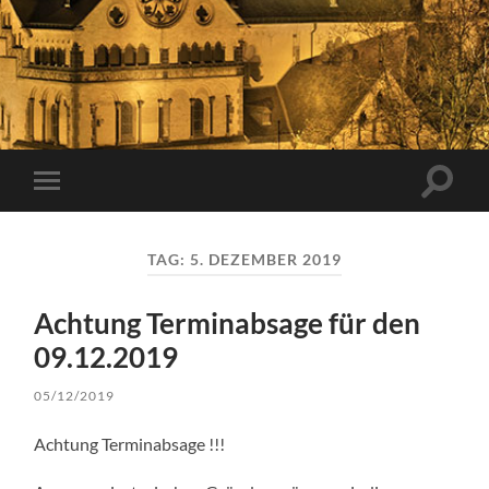
Suchfe
Mobile-
ein-/a
Menü
ein-/ausblenden
TAG:
5. DEZEMBER 2019
Achtung Terminabsage für den
09.12.2019
05/12/2019
Achtung Terminabsage !!!