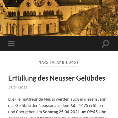
Suchfe
Mobile-
ein-/a
Menü
ein-/ausblenden
TAG:
19. APRIL 2021
Erfüllung des Neusser Gelübdes
19/04/2021
Die Heimatfreunde Neuss werden auch in diesem Jahr
das Gelübde der Neusser aus dem Jahr 1475 erfüllen
und übergeben am
Sonntag 25.04.2021 um 09:45 Uhr
an Msgr. Wilfried Korfmacher zwei große Wachskerzen,