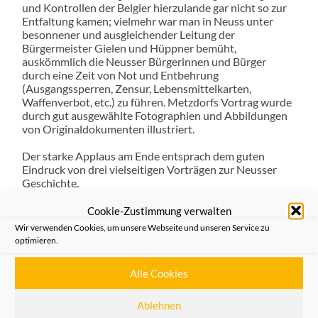
und Kontrollen der Belgier hierzulande gar nicht so zur
Entfaltung kamen; vielmehr war man in Neuss unter
besonnener und ausgleichender Leitung der
Bürgermeister Gielen und Hüppner bemüht,
auskömmlich die Neusser Bürgerinnen und Bürger
durch eine Zeit von Not und Entbehrung
(Ausgangssperren, Zensur, Lebensmittelkarten,
Waffenverbot, etc.) zu führen. Metzdorfs Vortrag wurde
durch gut ausgewählte Fotographien und Abbildungen
von Originaldokumenten illustriert.
Der starke Applaus am Ende entsprach dem guten
Eindruck von drei vielseitigen Vorträgen zur Neusser
Geschichte.
Cookie-Zustimmung verwalten
Wir verwenden Cookies, um unsere Webseite und unseren Service zu
optimieren.
Information zum „Historischen
Abend“ am 26.10.2021
Alle Cookies
21/10/2021
Ablehnen