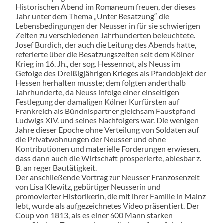
Historischen Abend im Romaneum freuen, der dieses
Jahr unter dem Thema „Unter Besatzung“ die
Lebensbedingungen der Neusser in für sie schwierigen
Zeiten zu verschiedenen Jahrhunderten beleuchtete.
Josef Burdich, der auch die Leitung des Abends hatte,
referierte über die Besatzungszeiten seit dem Kölner
Krieg im 16. Jh., der sog. Hessennot, als Neuss im
Gefolge des Dreißigjährigen Krieges als Pfandobjekt der
Hessen herhalten musste; dem folgten anderthalb
Jahrhunderte, da Neuss infolge einer einseitigen
Festlegung der damaligen Kölner Kurfürsten auf
Frankreich als Bündnispartner gleichsam Faustpfand
Ludwigs XIV. und seines Nachfolgers war. Die wenigen
Jahre dieser Epoche ohne Verteilung von Soldaten auf
die Privatwohnungen der Neusser und ohne
Kontributionen und materielle Forderungen erwiesen,
dass dann auch die Wirtschaft prosperierte, ablesbar z.
B. an reger Bautätigkeit.
Der anschließende Vortrag zur Neusser Franzosenzeit
von Lisa Klewitz, gebürtiger Neusserin und
promovierter Historikerin, die mit ihrer Familie in Mainz
lebt, wurde als aufgezeichnetes Video präsentiert. Der
Coup von 1813, als es einer 600 Mann starken