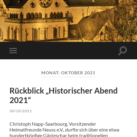
Suchfe
Mobile-
ein-/a
Menü
ein-/ausblenden
MONAT:
OKTOBER 2021
Rückblick „Historischer Abend
2021“
30/10/2021
Christoph Napp-Saarbourg, Vorsitzender
Heimatfreunde Neuss e.V., durfte sich über eine etwa
hundertköpfige Gästeschar beim traditionellen