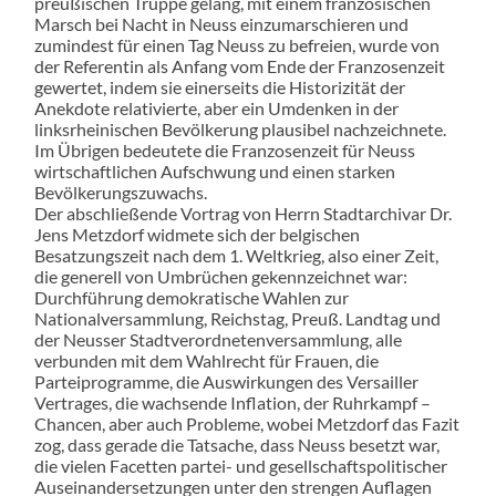
preußischen Truppe gelang, mit einem französischen
Marsch bei Nacht in Neuss einzumarschieren und
zumindest für einen Tag Neuss zu befreien, wurde von
der Referentin als Anfang vom Ende der Franzosenzeit
gewertet, indem sie einerseits die Historizität der
Anekdote relativierte, aber ein Umdenken in der
linksrheinischen Bevölkerung plausibel nachzeichnete.
Im Übrigen bedeutete die Franzosenzeit für Neuss
wirtschaftlichen Aufschwung und einen starken
Bevölkerungszuwachs.
Der abschließende Vortrag von Herrn Stadtarchivar Dr.
Jens Metzdorf widmete sich der belgischen
Besatzungszeit nach dem 1. Weltkrieg, also einer Zeit,
die generell von Umbrüchen gekennzeichnet war:
Durchführung demokratische Wahlen zur
Nationalversammlung, Reichstag, Preuß. Landtag und
der Neusser Stadtverordnetenversammlung, alle
verbunden mit dem Wahlrecht für Frauen, die
Parteiprogramme, die Auswirkungen des Versailler
Vertrages, die wachsende Inflation, der Ruhrkampf –
Chancen, aber auch Probleme, wobei Metzdorf das Fazit
zog, dass gerade die Tatsache, dass Neuss besetzt war,
die vielen Facetten partei- und gesellschaftspolitischer
Auseinandersetzungen unter den strengen Auflagen