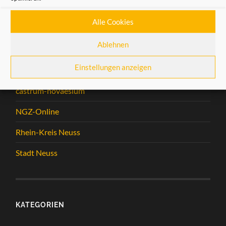
eine Warteliste für event. Absagen in der
Geschäftsstelle der Heimatfreunde eingerichtet.
Alle Cookies
Ablehnen
LINKS
Einstellungen anzeigen
castrum-novaesium
NGZ-Online
Rhein-Kreis Neuss
Stadt Neuss
KATEGORIEN