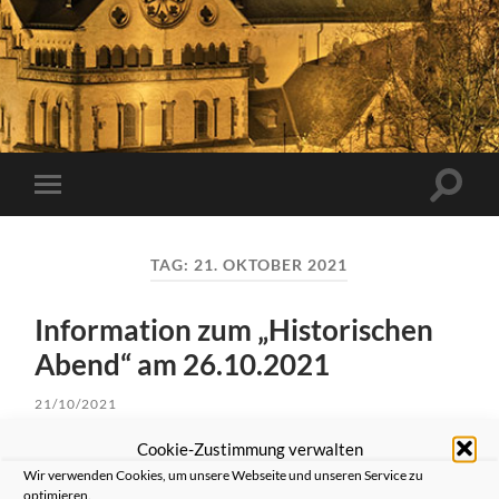
Suchfe
Mobile-
ein-/a
Menü
ein-/ausblenden
TAG:
21. OKTOBER 2021
Information zum „Historischen
Abend“ am 26.10.2021
21/10/2021
Cookie-Zustimmung verwalten
Wir freuen uns über das große Interesse an der
Veranstaltung „Historischer Abend“ 2021. Leider sind
Wir verwenden Cookies, um unsere Webseite und unseren Service zu
alle verfügbaren 100 Gästeplätze vergeben. Wir haben
optimieren.