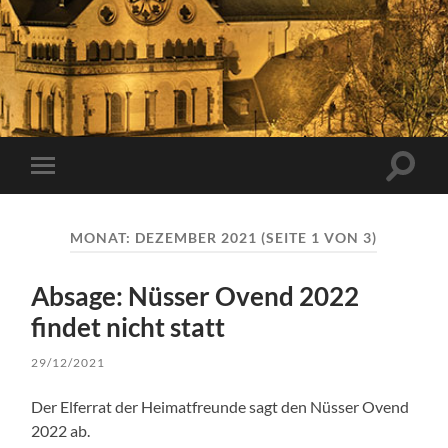
Suchfe
Mobile-
ein-/a
Menü
ein-/ausblenden
MONAT:
DEZEMBER 2021
(SEITE 1 VON 3)
Absage: Nüsser Ovend 2022
findet nicht statt
29/12/2021
Der Elferrat der Heimatfreunde sagt den Nüsser Ovend
2022 ab.