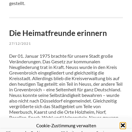
gestellt.
Die Heimatfreunde erinnern
27/12/2021
Der 01. Januar 1975 brachte für unsere Stadt große
Veränderungen. Das Gesetz zur kommunalen
Neugliederung trat in Kraft. Neuss wurde in den Kreis
Grevenbroich eingegliedert und gleichzeitig die
Kreisstadt. Allerdings blieb die Kreisverwaltung bis auf
den heutigen Tag geteilt: ein Teil in Neuss, der andere Teil
in Grevenbroich – eine Seltenheit für ganz Deutschland.
Neuss konnte seine Selbständigkeit bewahren – wurde
also nicht nach Düsseldorf eingemeindet. Gleichzeitig
vergrößerte sich das Stadtgebiet um Teile von
Meerbusch, Kaarst und die Orte Holzheim, Norf,
Rosellen, Speck, Wehl und Helpenstein. Neuss gewann
rund 30.000 Einwohner hinzu. Der neue Kreis mit Neuss
Cookie-Zustimmung verwalten
wurde zu einer Erfolgsgeschichte!