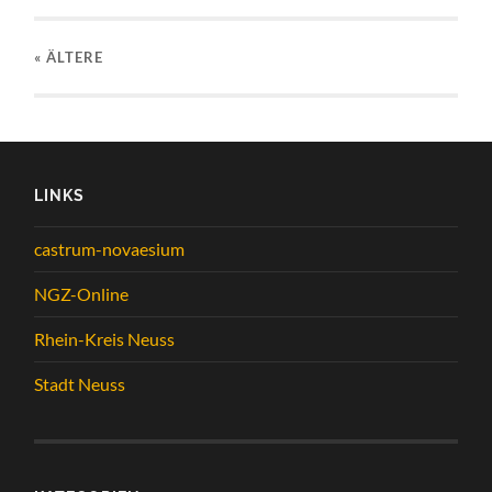
« ÄLTERE
LINKS
castrum-novaesium
NGZ-Online
Rhein-Kreis Neuss
Stadt Neuss