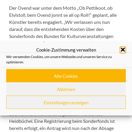
Der Ovend war unter dem Motto „Ob Pettikoot, ob
Elvistoll, bem Ovend jonnt se all op Roll!“ geplant, alle
Künstler bereits engagiert. „Wir verlassen uns nun
darauf, dass die entstehenden Kosten über den
Sonderfonds des Bundes für Kulturveranstaltungen
erstattet werden“, sagt Jean Heidbüchel, Präsident des
Cookie-Zustimmung verwalten
Elferrats der Brauchtumsgruppe der Heimatfreunde.
Wir verwenden Cookies, um unsere Webseite und unseren Service zu
Der Elferrat hat über die Weihnachtsfeiertage
optimieren.
einstimmig beschlossen: Angesichts der
Pandemieentwicklung sowie der eindeutigen Signale der
Alle Cookies
Karnevalsverbänden und der nordrhein-westfälischen
Landesregierung ist es nicht sinnvoll, Ende Januar eine
Ablehnen
Karnevalsveranstaltung durchzuführen. „Als
Ehrenamtler gehen wir nun davon aus, dass wir mit der
Einstellungen anzeigen
Verantwortung, die wir mit der freiwilligen Absage
übernehmen, nicht alleine gelassen werden“, so
Heidbüchel. Eine Registrierung beim Sonderfonds ist
bereits erfolgt, ein Antrag wird nun nach der Absage