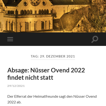
Suchfe
Mobile-
ein-/a
Menü
ein-/ausblenden
TAG:
29. DEZEMBER 2021
Absage: Nüsser Ovend 2022
findet nicht statt
29/12/2021
Der Elferrat der Heimatfreunde sagt den Nüsser Ovend
2022 ab.