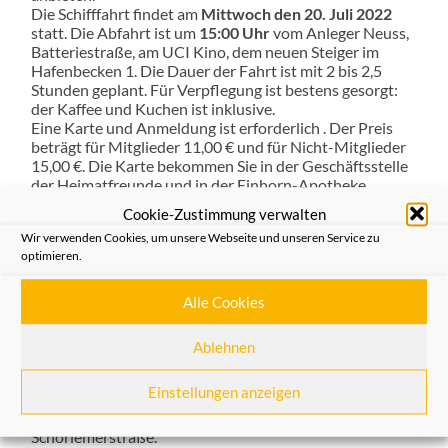
Die Schifffahrt findet am
Mittwoch den 20. Juli 2022
statt. Die Abfahrt ist um
15:00 Uhr
vom Anleger Neuss,
Batteriestraße, am UCI Kino, dem neuen Steiger im
Hafenbecken 1. Die Dauer der Fahrt ist mit 2 bis 2,5
Stunden geplant. Für Verpflegung ist bestens gesorgt:
der Kaffee und Kuchen ist inklusive.
Eine Karte und Anmeldung ist erforderlich . Der Preis
beträgt für Mitglieder 11,00 € und für Nicht-Mitglieder
15,00 €. Die Karte bekommen Sie in der Geschäftsstelle
der Heimatfreunde und in der Einhorn-Apotheke.
Cookie-Zustimmung verwalten
Wir verwenden Cookies, um unsere Webseite und unseren Service zu
optimieren.
Die Heimatfreunde erinnern
Alle Cookies
04/07/2022
Ablehnen
Am 5.7.1848 wurde in Neuss der erste Turnverein
gegründet. Aus ihm entstand die heutige „Turngemeinde
Einstellungen anzeigen
Neuss“ – TG – mit mehr als 5000 Mitgliedern und rund
30 Abteilungen mit dem Hauptsitz an der
Schorlemerstraße.