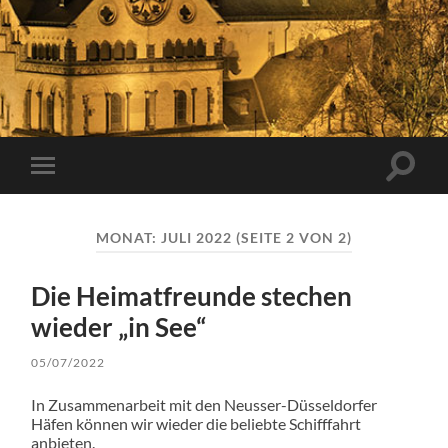
Suchfe
Mobile-
ein-/a
Menü
ein-/ausblenden
MONAT:
JULI 2022
(SEITE 2 VON 2)
Die Heimatfreunde stechen
wieder „in See“
05/07/2022
In Zusammenarbeit mit den Neusser-Düsseldorfer
Häfen können wir wieder die beliebte Schifffahrt
anbieten.