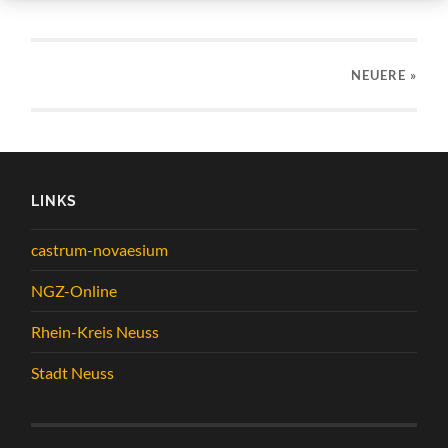
NEUERE
»
LINKS
castrum-novaesium
NGZ-Online
Rhein-Kreis Neuss
Stadt Neuss