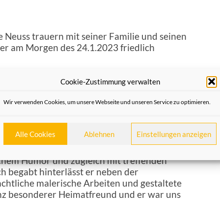
 Neuss trauern mit seiner Familie und seinen
der am Morgen des 24.1.2023 friedlich
at er bis zuletzt an seine Vaterstadt und an
Cookie-Zustimmung verwalten
r war, gedacht. Mit und für die Heimatfreunde
Wir verwenden Cookies, um unsere Webseite und unseren Service zu optimieren.
 in der Sorge um die Erhaltung unserer
 wieder dichtend schrieb und die er
nstaltungen, so zum Advent, zu Schützenfest
Alle Cookies
Ablehnen
Einstellungen anzeigen
rug. Wer mit ihm zusammentraf, verspürte
 sein grosses Verständnis für die „kleinen
lichem Humor und zugleich mit treffenden
ch begabt hinterlässt er neben der
chtliche malerische Arbeiten und gestaltete
anz besonderer Heimatfreund und er war uns