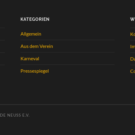
KATEGORIEN
W
Allgemein
K
Aus dem Verein
I
Karneval
Da
Pressespiegel
Co
E NEUSS E.V.