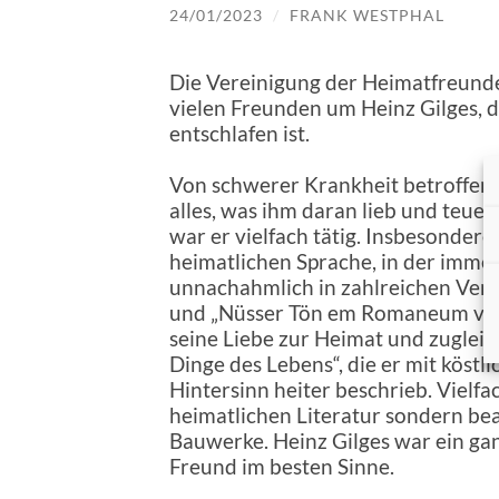
24/01/2023
/
FRANK WESTPHAL
Die Vereinigung der Heimatfreunde
vielen Freunden um Heinz Gilges, 
entschlafen ist.
Von schwerer Krankheit betroffen h
alles, was ihm daran lieb und teue
war er vielfach tätig. Insbesondere
heimatlichen Sprache, in der immer
unnachahmlich in zahlreichen Vera
und „Nüsser Tön em Romaneum vort
seine Liebe zur Heimat und zugleich
Dinge des Lebens“, die er mit köst
Hintersinn heiter beschrieb. Vielfa
heimatlichen Literatur sondern bea
Bauwerke. Heinz Gilges war ein g
Freund im besten Sinne.