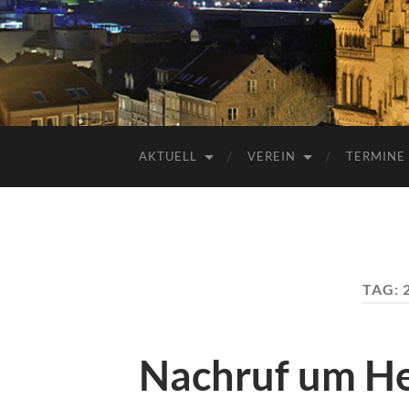
AKTUELL
VEREIN
TERMINE
TAG:
Nachruf um He