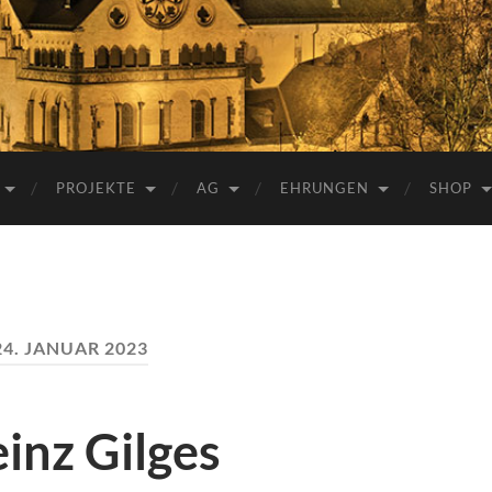
e.V.
PROJEKTE
AG
EHRUNGEN
SHOP
24. JANUAR 2023
inz Gilges