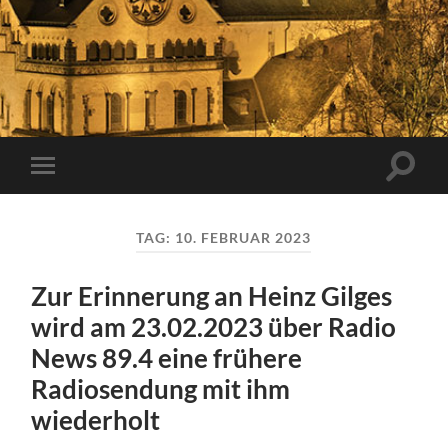
Suchfe
Mobile-
ein-/a
Menü
ein-/ausblenden
TAG:
10. FEBRUAR 2023
Zur Erinnerung an Heinz Gilges
wird am 23.02.2023 über Radio
News 89.4 eine frühere
Radiosendung mit ihm
wiederholt