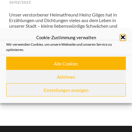
10/02/2023
Unser verstorbener Heimatfreund Heinz Gilges hat in
Erzählungen und Dichtungen vieles aus dem Leben in
unserer Stadt – kleine liebenswürdige Schwächen und
grosse Ereignisse – dichterich berichtet. Nüss, Jott un de
Welt – „Op Platt jesäht“ ist der Titel eines kleinen
Cookie-Zustimmung verwalten
Buches, das immer noch bei den Heimatfreunden
Wir verwenden Cookies, um unsere Webseite und unseren Service zu
erhältlich ist. Er hat das Neusser Heimatlied in die
optimieren.
heimatliche Sprache übertragen, den Erftkadett, den
Kanalarbeiter – beides Denkmäler, die die
Alle Cookies
Heimatfreunde geschaffen haben, und das
Grenadierdenkmal liebevoll beschrieben – und vieles
mehr.
Ablehnen
In seinen Texten und Versen lebt unsere Stadt und auch
Einstellungen anzeigen
vieles von dem, was die Heimatfreunde anstreben und
verkörpern.