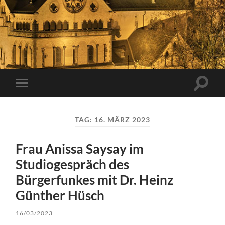
Suchfe
Mobile-
ein-/a
Menü
ein-/ausblenden
TAG:
16. MÄRZ 2023
Frau Anissa Saysay im
Studiogespräch des
Bürgerfunkes mit Dr. Heinz
Günther Hüsch
16/03/2023