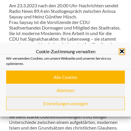
Am 23.3.2023 nach den 20.00 Uhr-Nachrichten sendet
Radio News 89,4 ein Studiogespräch zwischen Anissa
Saysay und Heinz Günther Hüsch.
Frau Saysay ist die Vorsitzende der CDU
Stadtverbandes Dormagen und Mitglied des Stadtrates.
Sie ist moderne Moslemin. Ihre Arbeit in und für die
CDU hat Signalcharakter. Ihr Lebensweg – sie stammt
aus einer marokkanischen Imigrantenfamilie, die schon
50 Jahre in Deutschland lebt – ist aufschlussreich und
Cookie-Zustimmung verwalten
überzeugend. Sie selbst bezeichnet sich als Deutsche mit
Wir verwenden Cookies, um unsere Webseite und unseren Service zu
marokanischem Hintergrund, hat in Deutschland
optimieren.
studiert, Erfahrung im Ausland gesammelt und ist nach
mehreren anderen Tätigkeiten jetzt im Ministerium für
Alle Cookies
Soziales in Düsseldorf tätig. So berichtet sie monieren
engen Kontakterin der Jugendzeit mit einer
katholischen Ordensschwester, ihre gelegentliche
Ablehnen
Schwierigkeiten als „Ausländerin“, ihre positiven
späteren Erfahrungen, ihre Arbeit u.a. für die Konrad
Einstellungen anzeigen
Adenauer Stiftung und den Willen in der politischen
Arbeit für die Menschen zu wirken.
Sie sieht starke Übereinstimmungen trotz einiger
Unterschiede zwischen einem aufgeklärten, modernen
Islam und den Grundsätzen des christlichen Glaubens.