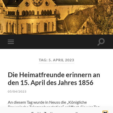
Suchfe
Mobile-
ein-/a
Menü
ein-/ausblenden
TAG:
5. APRIL 2023
Die Heimatfreunde erinnern an
den 15. April des Jahres 1856
05/04/2023
An diesem Tag wurde in Neuss die „Königliche
Preussische Telegraphenstation“ eröffnet. Sie war Tag
und Nacht geöffnet, arbeitete zunächst mit Verlusten, zu