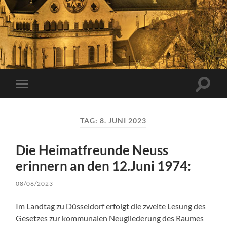
Suchfe
Mobile-
ein-/a
Menü
ein-/ausblenden
TAG:
8. JUNI 2023
Die Heimatfreunde Neuss
erinnern an den 12.Juni 1974:
08/06/2023
Im Landtag zu Düsseldorf erfolgt die zweite Lesung des
Gesetzes zur kommunalen Neugliederung des Raumes