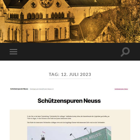
Suchfe
Mobile-
ein-/a
Menü
ein-/ausblenden
TAG:
12. JULI 2023