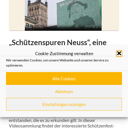
„Schützenspuren Neuss“, eine
neue Internetseite der
Cookie-Zustimmung verwalten
Vereinigung der Heimatfreunde
Wir verwenden Cookies, um unsere Webseite und unseren Service zu
optimieren.
12/07/2023
Alle Cookies
In der Zeit, in der keine Veranstaltung “Schützenfest für
Anfänger” stattfinden konnte, haben die Heimatfreunde
Ablehnen
die Möglichkeit geschaffen, per Video zu zeigen, wo die
Schützen in der Stadt ihre Spuren hinterlassen haben.
Unter der Internetadresse:
Einstellungen anzeigen
https://schützenspuren-neuss.de
ist eine Videosammlung mit zahlreichen Stationen
entstanden, die es zu erkunden gilt. In dieser
Videosammlung findet der interessierte Schützenfest-