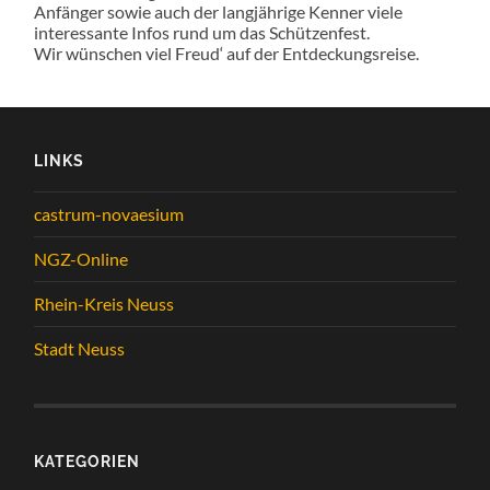
Anfänger sowie auch der langjährige Kenner viele
interessante Infos rund um das Schützenfest.
Wir wünschen viel Freud‘ auf der Entdeckungsreise.
LINKS
castrum-novaesium
NGZ-Online
Rhein-Kreis Neuss
Stadt Neuss
KATEGORIEN