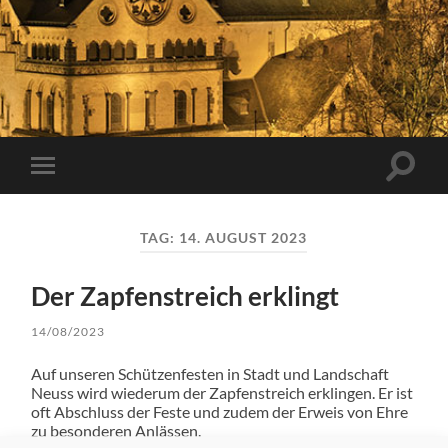
Suchfe
Mobile-
ein-/a
Menü
ein-/ausblenden
TAG:
14. AUGUST 2023
Der Zapfenstreich erklingt
14/08/2023
Auf unseren Schützenfesten in Stadt und Landschaft
Neuss wird wiederum der Zapfenstreich erklingen. Er ist
oft Abschluss der Feste und zudem der Erweis von Ehre
zu besonderen Anlässen.