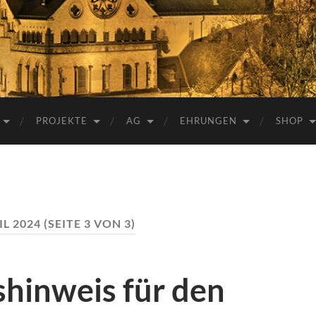
e.V.
PROJEKTE
AG
EHRUNGEN
SHOP
IL 2024
(SEITE 3 VON 3)
shinweis für den