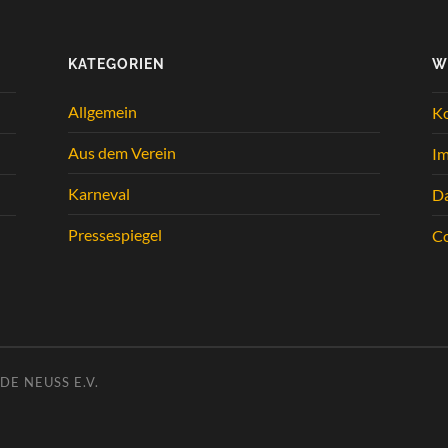
KATEGORIEN
W
Allgemein
K
Aus dem Verein
I
Karneval
Da
Pressespiegel
Co
E NEUSS E.V.