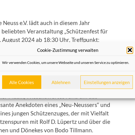
Neuss e.V. lädt auch in diesem Jahr
 beliebten Veranstaltung „Schützenfest für
. August 2024 ab 18:30 Uhr, Treffpunkt:
Cookie-Zustimmung verwalten
lichkeit einer Führung durch das Rathaus
Wir verwenden Cookies, um unsere Webseite und unseren Service zu optimieren.
00 Uhr beginnt im Alten Ratsaal das
 Grußwort von Bürgermeister Reiner Breuer
idenbach durch den Abend geführt.
Alle Cookies
Ablehnen
Einstellungen anzeigen
cher Musik, Wissenswertes rund um das
essante Anekdoten eines „Neu-Neussers“ und
es jungen Schützenzuges, der mit Vielfalt
ützenspuren mit Rolf D. Lüpertz und über die
rmen und Dönekes von Bodo Tillmann.