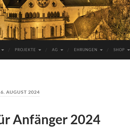
e.V.
PROJEKTE
AG
EHRUNGEN
SHOP
16. AUGUST 2024
für Anfänger 2024