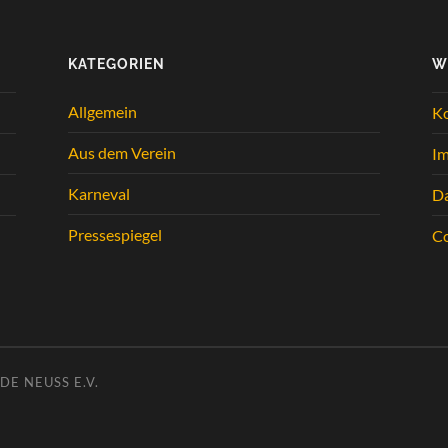
KATEGORIEN
W
Allgemein
K
Aus dem Verein
I
Karneval
Da
Pressespiegel
Co
E NEUSS E.V.