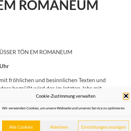
 EM ROMANEUM
on NÜSSER TÖN EM ROMANEUM
 Uhr
 mit fröhlichen und besinnlichen Texten und
ers begrüßt wird der im letzten Jahr mit
Cookie-Zustimmung verwalten
g.
Wir verwenden Cookies, um unsere Webseite und unseren Service zu optimieren.
uss unter der Leitung von Lena Jaekel wird
immung neu einstudierte Lieder darbringen,
Alle Cookies
Ablehnen
Einstellungen anzeigen