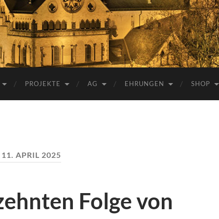
e.V.
PROJEKTE
AG
EHRUNGEN
SHOP
:
11. APRIL 2025
zehnten Folge von