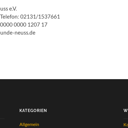
ss e.V.
 Telefon: 02131/1537661
 0000 0000 1207 17
eunde-neuss.de
KATEGORIEN
W
Allgemein
K