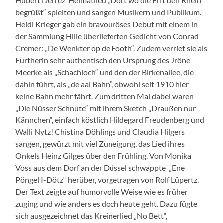
Hubert Derrez‘ Heimatlied „Dort wo die Erft den Rhein
begrüßt“ spielten und sangen Musikern und Publikum.
Heidi Krieger gab ein bravouröses Debut mit einem in
der Sammlung Hille überlieferten Gedicht von Conrad
Cremer: „De Wenkter op de Footh“. Zudem verriet sie als
Furtherin sehr authentisch den Ursprung des Jröne
Meerke als „Schachloch“ und den der Birkenallee, die
dahin führt, als „de aal Bahn“, obwohl seit 1910 hier
keine Bahn mehr fährt. Zum dritten Mal dabei waren
„Die Nüsser Schnute“ mit ihrem Sketch „Draußen nur
Kännchen“, einfach köstlich Hildegard Freudenberg und
Walli Nytz! Chistina Döhlings und Claudia Hilgers
sangen, gewürzt mit viel Zuneigung, das Lied ihres
Onkels Heinz Gilges über den Frühling. Von Monika
Voss aus dem Dorf an der Düssel schwappte „Ene
Pöngel I-Dötz“ herüber, vorgetragen von Rolf Lüpertz.
Der Text zeigte auf humorvolle Weise wie es früher
zuging und wie anders es doch heute geht. Dazu fügte
sich ausgezeichnet das Kreinerlied „No Bett“,